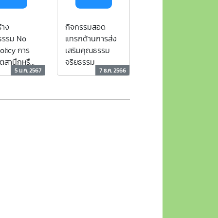
้าง
กิจกรรมสอด
ธรรม No
แทรกด้านการส่ง
Policy การ
เสริมคุณธรรม
ิตสานึกหรือ
จริยธรรม
5 ม.ค. 2567
7 ธ.ค. 2566
วัฒนธรรม
าหน้าที่ในการ
ธการรับของ
และของกา
กชนิดจาก
บัติหน้าที่