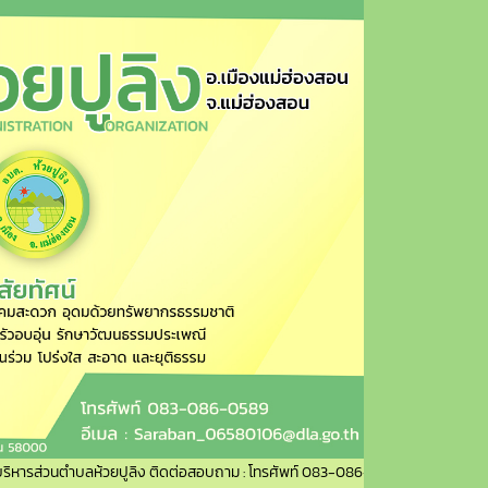
นตำบลห้วยปูลิง ติดต่อสอบถาม : โทรศัพท์ 083-086-0589 อีเมล : Saraban_06580