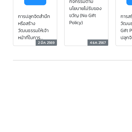
กิจกรรมตาม
นโยบายไม่รับของ
ขวัญ (No Gift
การปลูกจิตสำนึก
การสร
Policy)
หรือสร้าง
วัฒน
วัฒนธรรมให้เจ้า
Gift 
หน้าที่ในการ
ปลุกจ
2 มี.ค. 2569
4 ธ.ค. 2567
ปฏิเสธการรับของ
สร้าง
ขวัญ และของ
ให้เจ้
กำนันทุกชนิดจาก
ปฏิเส
การปฏิบัติหน้าที่
ขวัญ 
นันทุ
การปฏิ